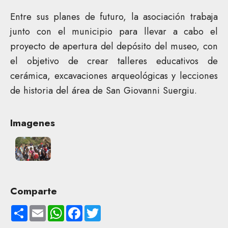
Entre sus planes de futuro, la asociación trabaja
junto con el municipio para llevar a cabo el
proyecto de apertura del depósito del museo, con
el objetivo de crear talleres educativos de
cerámica, excavaciones arqueológicas y lecciones
de historia del área de San Giovanni Suergiu.
Imagenes
Comparte
S
E
W
F
T
h
m
h
a
w
a
a
a
c
i