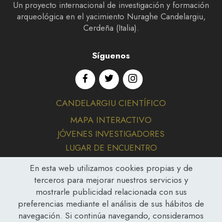
Un proyecto internacional de investigación y formación
arqueológica en el yacimiento Nuraghe Candelargiu,
Cerdeña (Italia).
Síguenos
CANDELARGIU CIENTÍFICO
MAPA INTERACTIVO
JÓVENES INVESTIGADORES
LUGAR DE ENCUENTRO
En esta web utilizamos cookies propias y de
PROTECCIÓN DE DATOS
terceros para mejorar nuestros servicios y
mostrarle publicidad relacionada con sus
AVISO LEGAL
preferencias mediante el análisis de sus hábitos de
POLÍTICA DE COOKIES
navegación. Si continúa navegando, consideramos